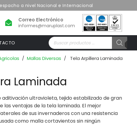
acho a nivel Nacional e Internacional
informes@maruplast.com
Búsqueda
TACTO
de
productos
Agricolas
/
Mallas Diversas
/
Tela Arpillera Laminada
lera Laminada
aditivación ultravioleta, tejido estabilizado de gran
e las ventajas de la tela laminada. El mejor
laterales de sus invernaderos con una resistencia
 usada como malla cortavientos sin ningún