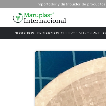
Importador y distribuidor de productos de
NOSOTROS
PRODUCTOS
CULTIVOS
VITROPLANT
G