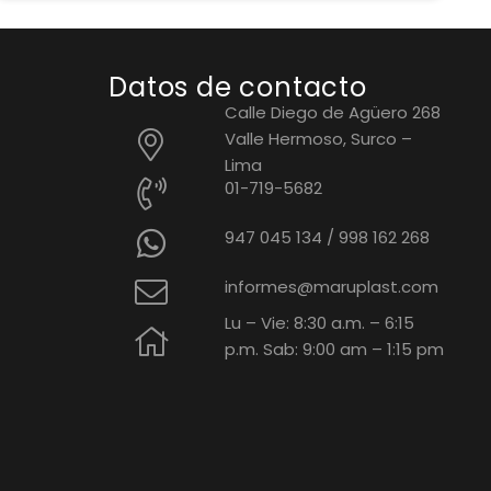
Datos de contacto
Calle Diego de Agüero 268
Valle Hermoso, Surco –
Lima
01-719-5682
947 045 134
/
998 162 268
informes@maruplast.com
Lu – Vie: 8:30 a.m. – 6:15
p.m. Sab: 9:00 am – 1:15 pm