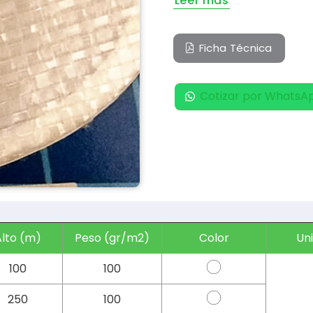
Leer más
Ficha Técnica
Cotizar por WhatsA
Alto (m
)
Peso (gr/m2)
Color
Uni
100
100
250
100