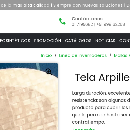
 la más alta calidad | Siempre con nuevas soluciones | Desp
01 7195682 | +51 998162268
EOSINTÉTICOS
PROMOCIÓN
CATÁLOGOS
NOTICIAS
CON
Inicio
/
Línea de Invernaderos
/
Mallas 
Tela Arpil
Larga duración, excelente 
resistencia; son algunas d
producto para cubrir los 
que le permite hasta ser
contratiempo.