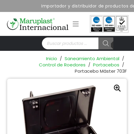
Importador y distribuidor de productos d
Búsqueda
de
productos
Inicio
/
Saneamiento Ambiental
/
Control de Roedores
/
Portacebos
/
Portacebo Máster 703F