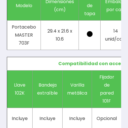
Dimensiones
Embalaje
Modelo
de
(cm)
por caja
tapa
Portacebo
29.4 x 21.6 x
14
MASTER
10.6
unid/caja
703F
Compatibilidad con accesor
Fijador
Llave
Bandeja
Varilla
de
102K
extraíble
metálica
pared
101F
Incluye
Incluye
Incluye
Opcional