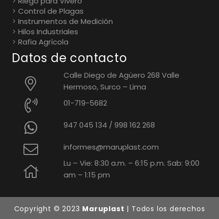
Riego para Vivero
Control de Plagas
Instrumentos de Medición
Hilos Industriales
Rafia Agrícola
Datos de contacto
Calle Diego de Agüero 268 Valle
Hermoso, Surco – Lima
01-719-5682
947 045 134
/
998 162 268
informes@maruplast.com
Lu – Vie: 8:30 a.m. – 6:15 p.m. Sab: 9:00
am – 1:15 pm
Copyright © 2023
Maruplast
| Todos los derechos