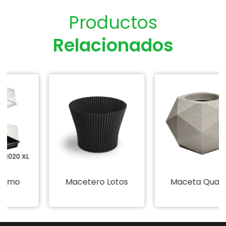
Productos
Relacionados
omo
Macetero Lotos
Maceta Quartz