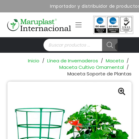
Importador y distribuidor de producto
Búsqueda
de
productos
Inicio
/
Línea de Invernaderos
/
Maceta
/
Maceta Cultivo Ornamental
/
Maceta Soporte de Plantas