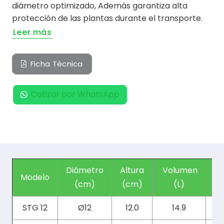
diámetro optimizado, Además garantiza alta
protección de las plantas durante el transporte.
Leer más
Ficha Técnica
Cotizar por WhatsApp
Diámetro
Altura
Volumen
Modelo
Un
(cm)
(cm)
(L)
STG 12
Ø12
12.0
14.9