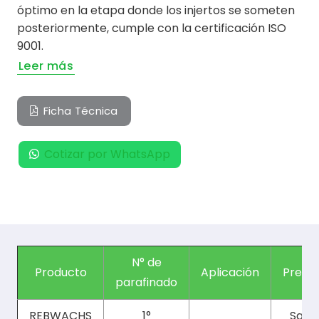
óptimo en la etapa donde los injertos se someten
posteriormente, cumple con la certificación ISO
9001.
Leer más
Ficha Técnica
Cotizar por WhatsApp
N° de
Producto
Aplicación
Prese
parafinado
REBWACHS
1°
Saco