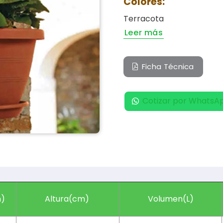
Colores:
Terracota
Leer más
Ficha Técnica
Cotizar por WhatsA
m)
Altura(cm)
Volumen(L)