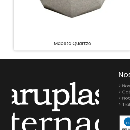
Coco Orchid
No
Nos
Cat
Not
Tra