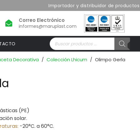
Importador y distribuidor de productos de 
informes@maruplast.com
Búsqueda
TACTO
de
productos
ceta Decorativa
/
Colección Lhicum
/
Olimpo Gerla
la
ásticas (PE)
ación solar.
raturas:
-20°C. a 60°C.