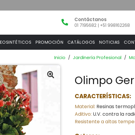
01 7195682 | +51 998162268
EOSINTÉTICOS
PROMOCIÓN
CATÁLOGOS
NOTICIAS
CON
Inicio
/
Jardinería Profesional
/
Ma
Olimpo Ger
CARACTERÍSTICAS:
Material:
Resinas termopl
Aditivo:
U.V. contra la radi
Resistente a altas tempe