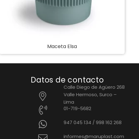
Maceta Vero
Datos de contacto
Calle Diego de Agüero 268
Valle Hermoso, Surco –
Lima
01-719-5682
947 045 134
/
998 162 268
informes@maruplast.com