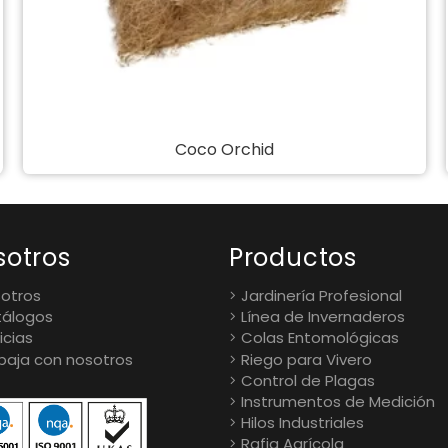
Maceta Elsa
sotros
Productos
otros
Jardinería Profesional
álogos
Línea de Invernaderos
icias
Colas Entomológicas
baja con nosotros
Riego para Vivero
Control de Plagas
Instrumentos de Medición
Hilos Industriales
Rafia Agrícola