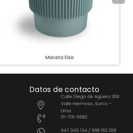
Maceta Vero
Datos de contacto
Calle Diego de Agüero 268
Valle Hermoso, Surco –
Lima
01-719-5682
947 045 134
/
998 162 268