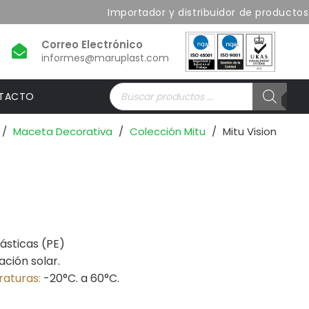
Importador y distribuidor de productos de
informes@maruplast.com
Búsqueda
TACTO
de
productos
/
Maceta Decorativa
/
Colección Mitu
/
Mitu Vision
ásticas (PE)
ación solar.
raturas:
-20°C. a 60°C.