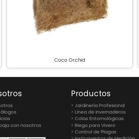
Maceta Elsa
sotros
Productos
otros
Jardinería Profesional
álogos
Línea de Invernaderos
icias
Colas Entomológicas
baja con nosotros
Riego para Vivero
Control de Plagas
Instrumentos de Medición