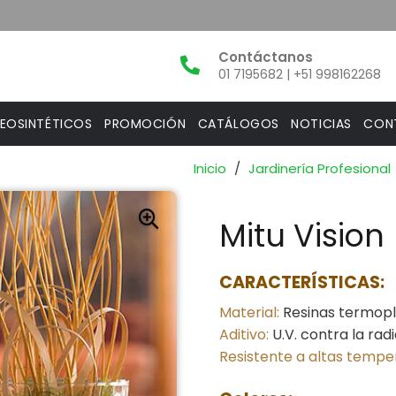
01 7195682 | +51 998162268
EOSINTÉTICOS
PROMOCIÓN
CATÁLOGOS
NOTICIAS
CON
Inicio
/
Jardinería Profesional
Mitu Vision
CARACTERÍSTICAS:
Material:
Resinas termopl
Aditivo:
U.V. contra la radi
Resistente a altas tempe