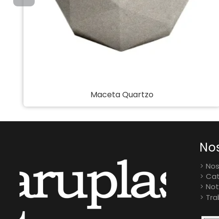
Coco Orchid
No
Nos
Cat
Not
Tra