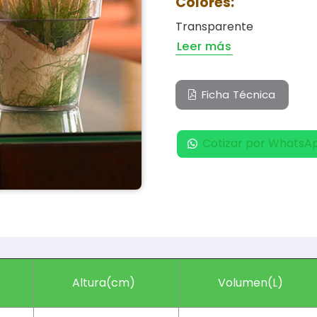
Colores:
Transparente
Leer más
Ficha Técnica
Cotizar por WhatsA
Altura(cm)
Volumen(L)