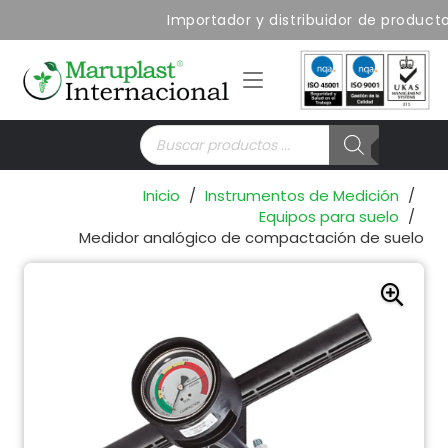
Importador y distribuidor de productos
Búsqueda
de
productos
Inicio
/
Instrumentos de Medición
/
Equipos para suelo
/
Medidor analógico de compactación de suelo