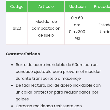
Código
Artículo
Medición
Procede
0 a 60
Medidor de
cm
Estad
6120
compactación
0 a >300
Unid
de suelo
PSI
Características
Barra de acero inoxidable de 60cm con un
candado ajustable para prevenir el medidor
durante transporte o almacenaje.
De fácil lectura, dial de acero inoxidable con
un collar protector para reducir daños por
golpes.
Carcasa moldeada resistente con