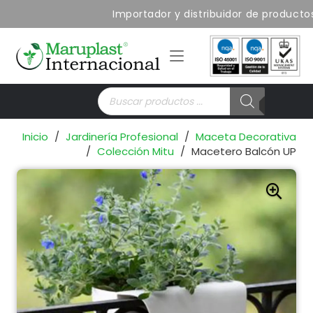
Importador y distribuidor de productos 
Búsqueda
de
productos
Inicio
/
Jardinería Profesional
/
Maceta Decorativa
/
Colección Mitu
/
Macetero Balcón UP