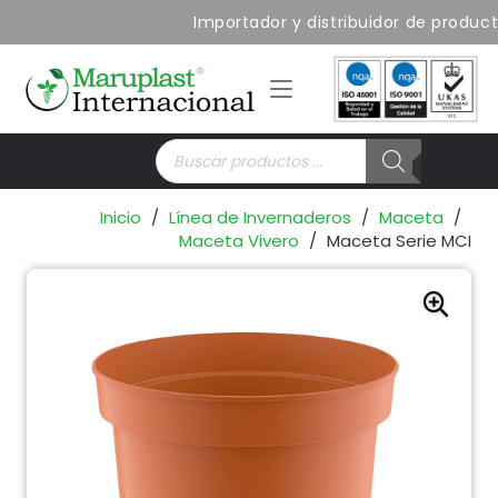
Importador y distribuidor de producto
Búsqueda
de
productos
Inicio
/
Línea de Invernaderos
/
Maceta
/
Maceta Vivero
/
Maceta Serie MCI