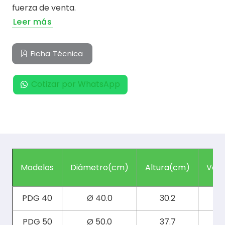
fuerza de venta.
Leer más
Ficha Técnica
Cotizar por WhatsApp
Modelos
Diámetro(cm)
Altura(cm)
Volu
PDG 40
Ø 40.0
30.2
PDG 50
Ø 50.0
37.7