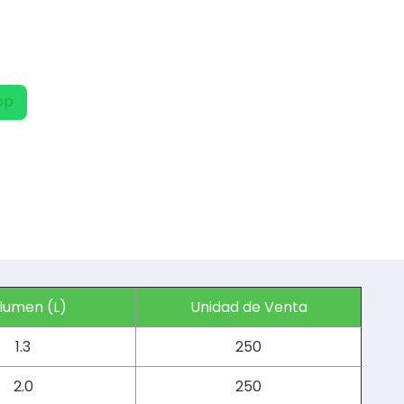
pp
lumen (L)
Unidad de Venta
1.3
250
2.0
250