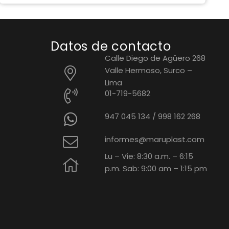
Datos de contacto
Calle Diego de Agüero 268
Valle Hermoso, Surco –
Lima
01-719-5682
947 045 134
/
998 162 268
informes@maruplast.com
Lu – Vie: 8:30 a.m. – 6:15
p.m. Sab: 9:00 am – 1:15 pm