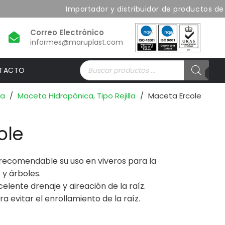
Importador y distribuidor de productos de la
informes@maruplast.com
Búsqueda
TACTO
de
productos
ta
/
Maceta Hidropónica, Tipo Rejilla
/
Maceta Ercole
ole
 recomendable su uso en viveros para la
y árboles.
lente drenaje y aireación de la raíz.
 evitar el enrollamiento de la raíz.