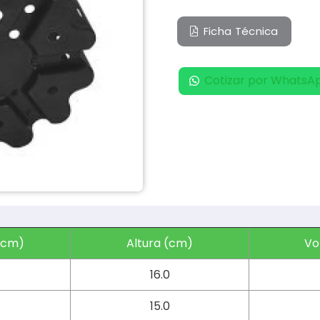
Ficha Técnica
Cotizar por WhatsA
(cm)
Altura (cm)
Vo
16.0
15.0