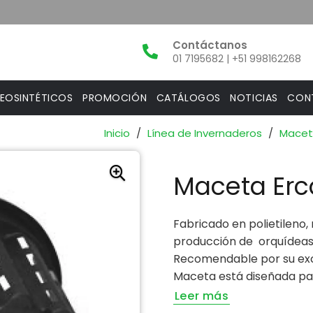
01 7195682 | +51 998162268
EOSINTÉTICOS
PROMOCIÓN
CATÁLOGOS
NOTICIAS
CON
Inicio
/
Línea de Invernaderos
/
Mace
Maceta Erc
Fabricado en polietileno,
producción de orquídeas 
Recomendable por su exce
Maceta está diseñada para
Leer más