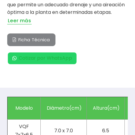
que permite un adecuado drenaje y una aireación
óptima a la planta en determinadas etapas.
Leer más
Ficha Técnica
Cotizar por WhatsApp
Modelo
Diámetro(cm)
Altura(cm)
V
VQF
7.0 x 7.0
6.5
7x7x6.5