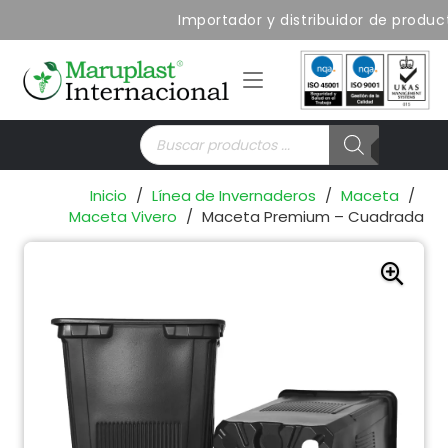
Importador y distribuidor de product
Búsqueda
de
productos
Inicio
/
Línea de Invernaderos
/
Maceta
/
Maceta Vivero
/
Maceta Premium – Cuadrada