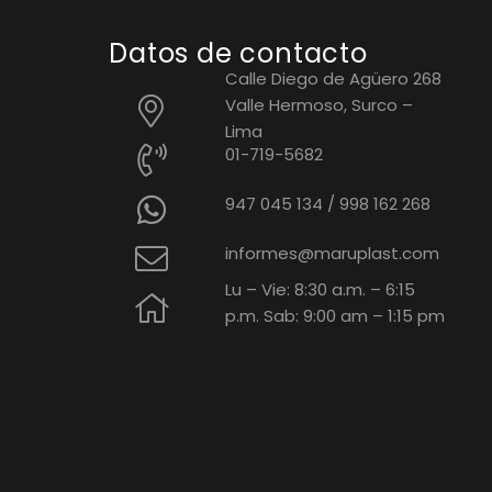
Datos de contacto
Calle Diego de Agüero 268
Valle Hermoso, Surco –
Lima
01-719-5682
947 045 134
/
998 162 268
informes@maruplast.com
Lu – Vie: 8:30 a.m. – 6:15
p.m. Sab: 9:00 am – 1:15 pm