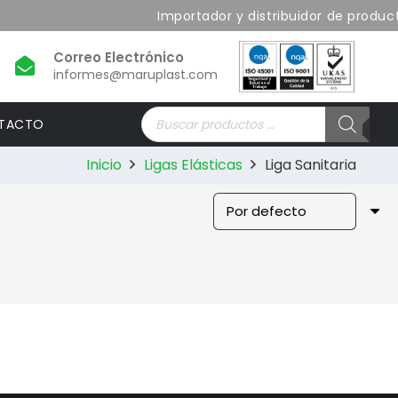
Importador y distribuidor de product
informes@maruplast.com
Búsqueda
TACTO
de
productos
Inicio
Ligas Elásticas
Liga Sanitaria