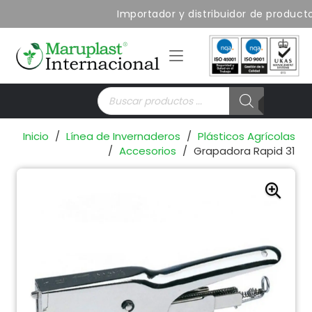
Importador y distribuidor de productos
Búsqueda
de
productos
Inicio
/
Línea de Invernaderos
/
Plásticos Agrícolas
/
Accesorios
/
Grapadora Rapid 31