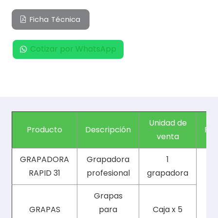
Ficha Técnica
Cotizar por WhatsApp
Unidad de
Producto
Descripción
Pro
venta
GRAPADORA
Grapadora
1
RAPID 31
profesional
grapadora
Grapas
GRAPAS
para
Caja x 5