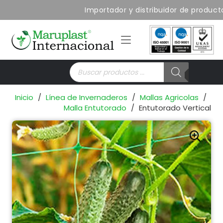
Importador y distribuidor de productos
Búsqueda
de
productos
Inicio
/
Línea de Invernaderos
/
Mallas Agricolas
/
Malla Entutorado
/
Entutorado Vertical