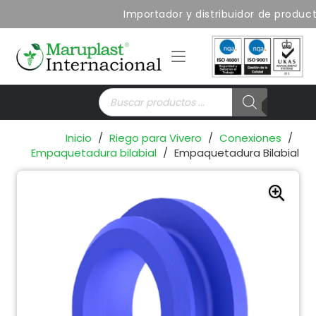
Importador y distribuidor de producto
Búsqueda
de
productos
Inicio
/
Riego para Vivero
/
Conexiones
/
Empaquetadura bilabial
/
Empaquetadura Bilabial