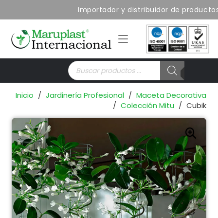
Importador y distribuidor de producto
Búsqueda
de
productos
Inicio
/
Jardinería Profesional
/
Maceta Decorativa
/
Colección Mitu
/
Cubik