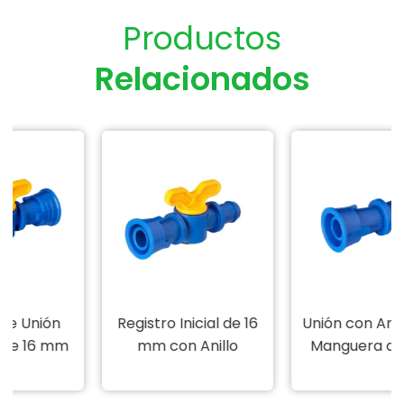
Productos
Relacionados
n
Registro Inicial de 16
Unión con Anillo para
mm
mm con Anillo
Manguera de M16A