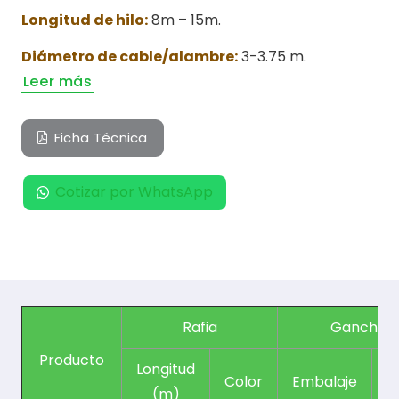
Longitud de hilo:
8m – 15m.
Diámetro de cable/alambre:
3-3.75 m.
Leer más
Ficha Técnica
Cotizar por WhatsApp
Rafia
Gancho
Producto
Longitud
Color
Embalaje
C
(m)