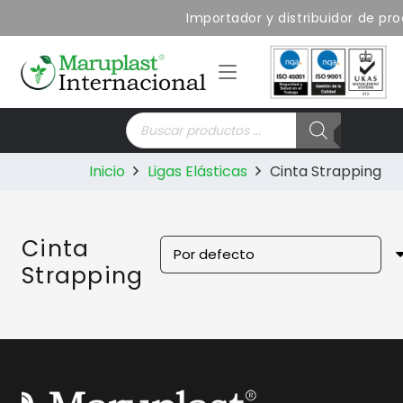
Importador y distribuidor de pro
Búsqueda
de
productos
Inicio
Ligas Elásticas
Cinta Strapping
Cinta
Strapping