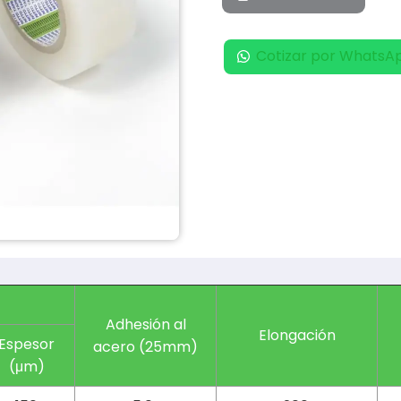
Cotizar por WhatsA
Adhesión al
Elongación
Espesor
acero (25mm)
(μm)