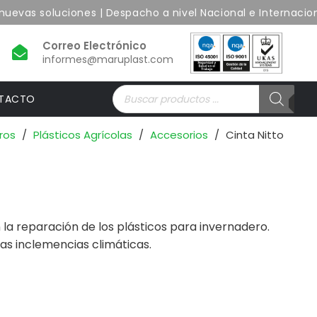
evas soluciones | Despacho a nivel Nacional e Internacional
informes@maruplast.com
Búsqueda
TACTO
de
productos
ros
/
Plásticos Agrícolas
/
Accesorios
/
Cinta Nitto
 la reparación de los plásticos para invernadero.
 las inclemencias climáticas.