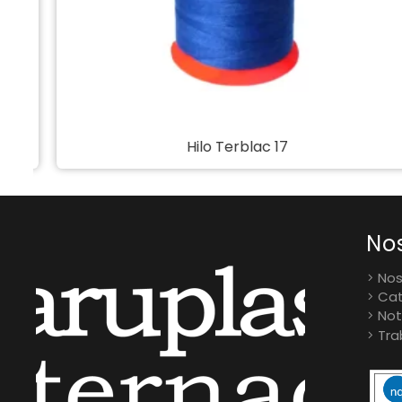
Hilo Terblac 17
No
Nos
Cat
Not
Tra