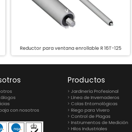
Reductor para ventana enrollable R 16T-125
sotros
Productos
otros
Jardinería Profesional
álogos
Línea de Invernaderos
icias
Colas Entomológicas
baja con nosotros
Riego para Vivero
Control de Plagas
Instrumentos de Medición
Hilos Industriales