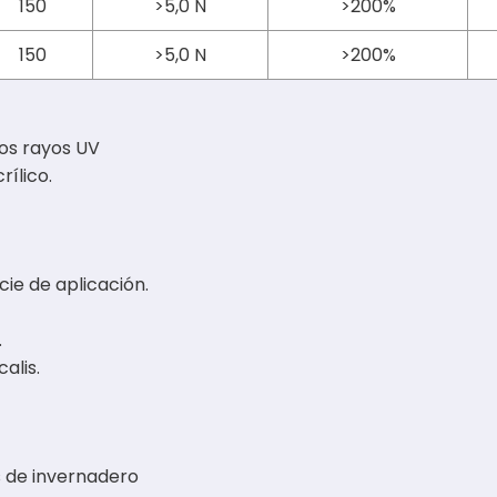
150
>5,0 N
>200%
150
>5,0 N
>200%
los rayos UV
rílico.
cie de aplicación.
.
alis.
s de invernadero