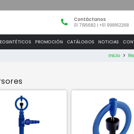
01 7195682 | +51 998162268
EOSINTÉTICOS
PROMOCIÓN
CATÁLOGOS
NOTICIAS
CON
Inicio
Ri
rsores