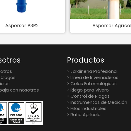
Aspersor P3R2
Aspersor Agríco
sotros
Productos
otros
Jardinería Profesional
álogos
Línea de Invernaderos
icias
Colas Entomológicas
baja con nosotros
Riego para Vivero
Control de Plagas
Instrumentos de Medición
Hilos Industriales
Rafia Agrícola