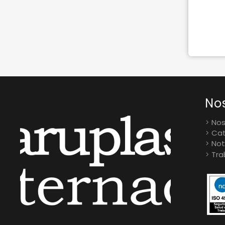
No
Nos
Cat
Not
Tra