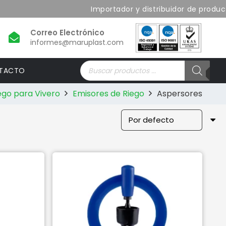
Importador y distribuidor de producto
informes@maruplast.com
Búsqueda
TACTO
de
productos
ego para Vivero
Emisores de Riego
Aspersores