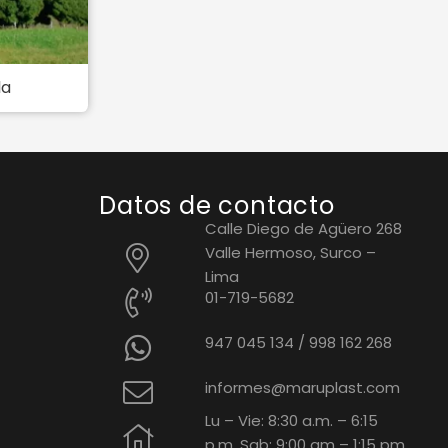
la
Datos de contacto
Calle Diego de Agüero 268
Valle Hermoso, Surco –
Lima
01-719-5682
947 045 134
/
998 162 268
informes@maruplast.com
Lu – Vie: 8:30 a.m. – 6:15
p.m. Sab: 9:00 am – 1:15 pm