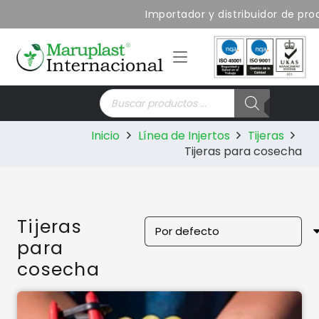
Importador y distribuidor de prod
Búsqueda
de
productos
Inicio
Línea de Injertos
Tijeras
Tijeras para cosecha
Tijeras
para
cosecha